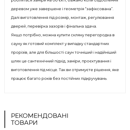
робляться заміри на об’єкті, бажано коли оздоблення
деревом уже завершене і геометрія “зафіксована”.
Далі виготовлення під розмір, монтаж, регулювання
дверей, перевірка зазорів і фінальна здача.
Якщо потрібно, можна купити скляну перегородка в
сауну як готовий комплект у випадку стандартних
прорізів, але для більшості саун точніший і надійніший
шлях це сантехнічний підхід, заміри, проєктування і
виготовлення під місце. Так ви отримуєте рішення, яке
працює багато років без постійних підкручувань.
РЕКОМЕНДОВАНІ
ТОВАРИ