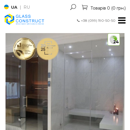
UA
|
RU
Товарів 0 (0 грн.)
📞
+38 (099) 190-50-50
24