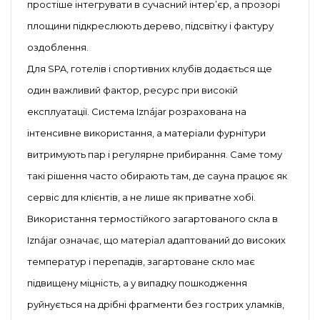
простіше інтегрувати в сучасний інтер’єр, а прозорі
площини підкреслюють дерево, підсвітку і фактуру
оздоблення.
Для SPA, готелів і спортивних клубів додається ще
один важливий фактор, ресурс при високій
експлуатації. Система Iznájar розрахована на
інтенсивне використання, а матеріали фурнітури
витримують пар і регулярне прибирання. Саме тому
такі рішення часто обирають там, де сауна працює як
сервіс для клієнтів, а не лише як приватне хобі.
Використання термостійкого загартованого скла в
Iznájar означає, що матеріал адаптований до високих
температур і перепадів, загартоване скло має
підвищену міцність, а у випадку пошкодження
руйнується на дрібні фрагменти без гострих уламків,