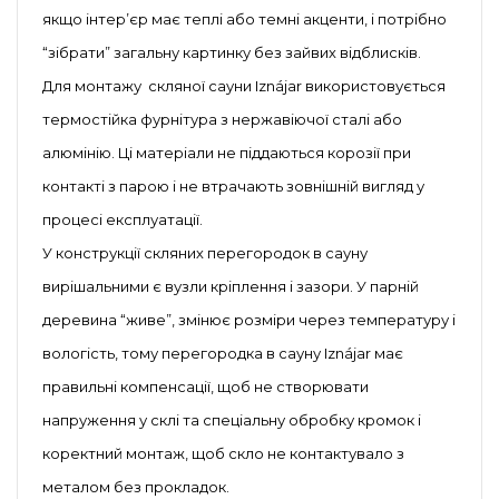
якщо інтер’єр має теплі або темні акценти, і потрібно
“зібрати” загальну картинку без зайвих відблисків.
Для монтажу скляної сауни Iznájar використовується
термостійка фурнітура з нержавіючої сталі або
алюмінію. Ці матеріали не піддаються корозії при
контакті з парою і не втрачають зовнішній вигляд у
процесі експлуатації.
У конструкції скляних перегородок в сауну
вирішальними є вузли кріплення і зазори. У парній
деревина “живе”, змінює розміри через температуру і
вологість, тому перегородка в сауну Iznájar має
правильні компенсації, щоб не створювати
напруження у склі та спеціальну обробку кромок і
коректний монтаж, щоб скло не контактувало з
металом без прокладок.