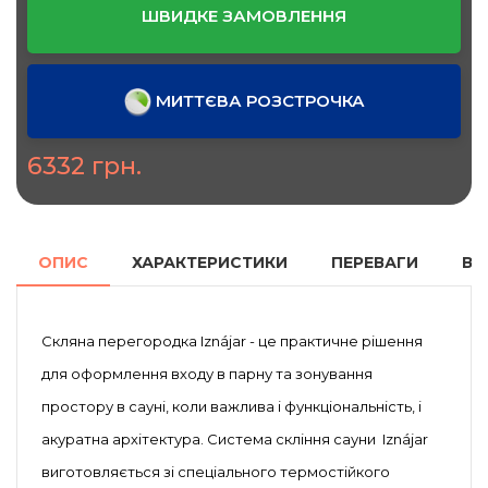
ШВИДКЕ ЗАМОВЛЕННЯ
МИТТЄВА РОЗСТРОЧКА
6332 грн.
ОПИС
ХАРАКТЕРИСТИКИ
ПЕРЕВАГИ
ВІД
Скляна перегородка Iznájar - це практичне рішення
для оформлення входу в парну та зонування
простору в сауні, коли важлива і функціональність, і
акуратна архітектура. Система скління сауни Iznájar
виготовляється зі спеціального термостійкого