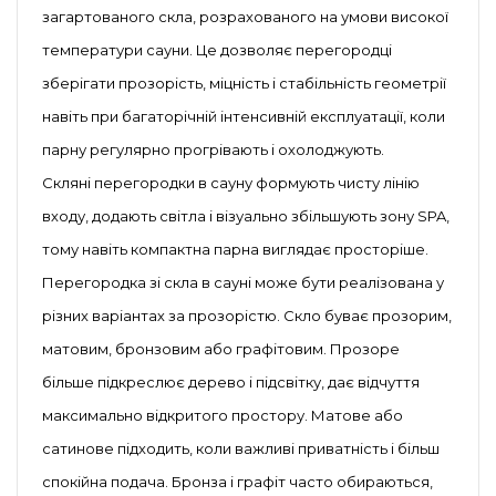
загартованого скла, розрахованого на умови високої
температури сауни. Це дозволяє перегородці
зберігати прозорість, міцність і стабільність геометрії
навіть при багаторічній інтенсивній експлуатації, коли
парну регулярно прогрівають і охолоджують.
Скляні перегородки в сауну формують чисту лінію
входу, додають світла і візуально збільшують зону SPA,
тому навіть компактна парна виглядає просторіше.
Перегородка зі скла в сауні може бути реалізована у
різних варіантах за прозорістю. Скло буває прозорим,
матовим, бронзовим або графітовим. Прозоре
більше підкреслює дерево і підсвітку, дає відчуття
максимально відкритого простору. Матове або
сатинове підходить, коли важливі приватність і більш
спокійна подача. Бронза і графіт часто обираються,