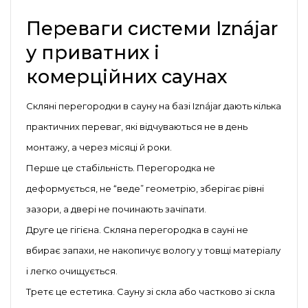
Переваги системи Iznájar
у приватних і
комерційних саунах
Скляні перегородки в сауну на базі Iznájar дають кілька
практичних переваг, які відчуваються не в день
монтажу, а через місяці й роки.
Перше це стабільність. Перегородка не
деформується, не “веде” геометрію, зберігає рівні
зазори, а двері не починають зачіпати.
Друге це гігієна. Скляна перегородка в сауні не
вбирає запахи, не накопичує вологу у товщі матеріалу
і легко очищується.
Третє це естетика. Сауну зі скла або частково зі скла