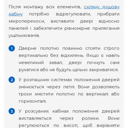
Після монтажу всіх елементів,
скляну душову
кабіну
потрібно відрегулювати, прибрати
мікроперекоси, виставити двері відносно
панелей і забезпечити рівномірне прилягання
ущільнювачів.
Дверне полотно повинно стояти строго
вертикально без відхилень. Якщо є навіть
невеликий завал, двері почнуть самі
рухатися або не будуть щільно закриватися.
У розпашних системах положення дверей
змінюється через петлі. Вони дозволяють
трохи змістити полотно по вертикалі або
горизонталі.
У розсувних кабінах положення дверей
виставляється через ролики. Вони
регулюються по висоті, щоб вирівняти