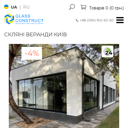
UA
|
RU
Товарів 0 (0 грн.)
📞
+38 (099) 190-50-50
СКЛЯНІ ВЕРАНДИ КИЇВ
-4%
24