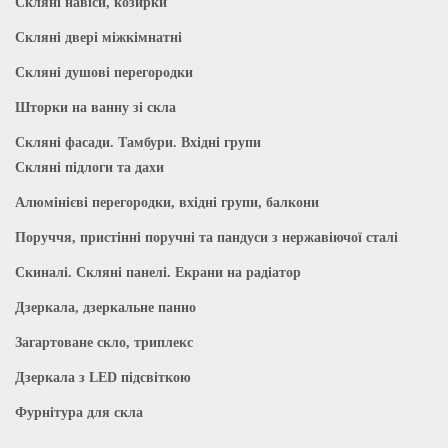
Скляні навіси, козирки
Скляні двері міжкімнатні
Скляні душові перегородки
Шторки на ванну зі скла
Скляні фасади. Тамбури. Вхідні групи
Скляні підлоги та дахи
Алюмінієві перегородки, вхідні групи, балкони
Поруччя, пристінні поручні та пандуси з нержавіючої сталі
Скиналі. Скляні панелі. Екрани на радіатор
Дзеркала, дзеркальне панно
Загартоване скло, триплекс
Дзеркала з LED підсвіткою
Фурнітура для скла