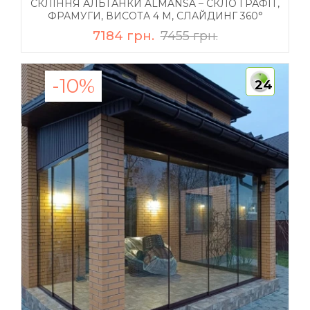
СКЛІННЯ АЛЬТАНКИ ALMANSA – СКЛО ГРАФІТ,
ФРАМУГИ, ВИСОТА 4 М, СЛАЙДИНГ 360°
7184 грн.
7455 грн.
-10%
24