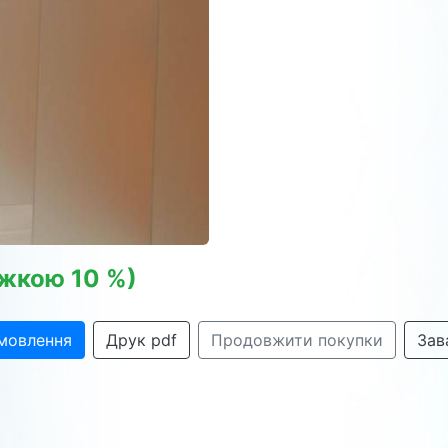
нижкою 10 %)
мовлення
Друк pdf
Продовжити покупки
Зав